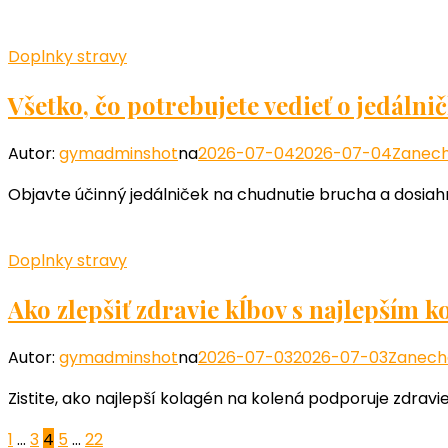
Doplnky stravy
Všetko, čo potrebujete vedieť o jedáln
Autor:
gymadminshot
na
2026-07-04
2026-07-04
Zanech
Objavte účinný jedálniček na chudnutie brucha a dosiahn
Doplnky stravy
Ako zlepšiť zdravie kĺbov s najlepším 
Autor:
gymadminshot
na
2026-07-03
2026-07-03
Zanech
Zistite, ako najlepší kolagén na kolená podporuje zdravie 
Stránkovanie
Stránka
Stránka
Stránka
Stránka
Stránka
1
…
3
4
5
…
22