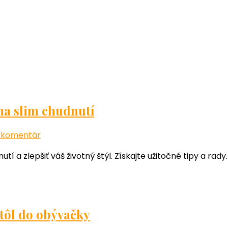
ina slim chudnutí
k
 komentár
článku
a zlepšiť váš životný štýl. Získajte užitočné tipy a rady.
Všetko,
čo
potrebujete
vedieť
o
tôl do obývačky
forfemina