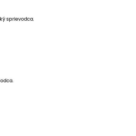
cký sprievodca.
vodca.