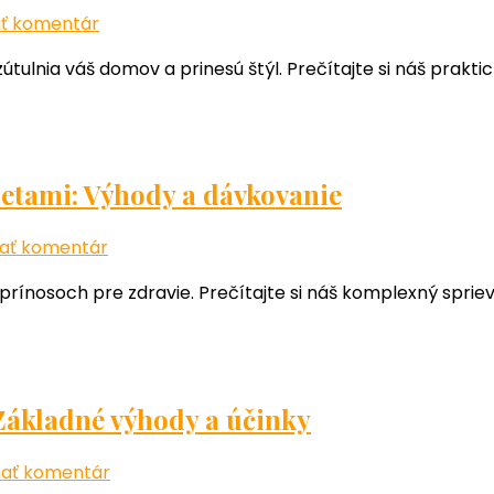
slim
k
ť komentár
chudnutí
článku
útulnia váš domov a prinesú štýl. Prečítajte si náš prakti
Praktický
sprievodca
dekoráciami
na
stôl
letami: Výhody a dávkovanie
do
obývačky
k
ať komentár
článku
 prínosoch pre zdravie. Prečítajte si náš komplexný sprie
Praktický
sprievodca
vápnikovými
tabletami:
Výhody
 Základné výhody a účinky
a
dávkovanie
k
ať komentár