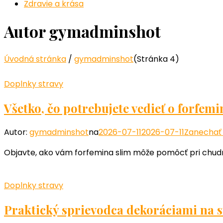
Zdravie a krása
Autor
gymadminshot
Úvodná stránka
/
gymadminshot
(Stránka 4)
Doplnky stravy
Všetko, čo potrebujete vedieť o forfem
Autor:
gymadminshot
na
2026-07-11
2026-07-11
Zanechať
Objavte, ako vám forfemina slim môže pomôcť pri chudnutí 
Doplnky stravy
Praktický sprievodca dekoráciami na s