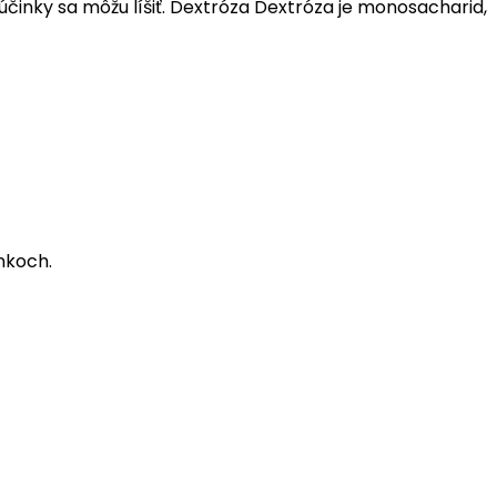
účinky sa môžu líšiť. Dextróza Dextróza je monosacharid,
inkoch.