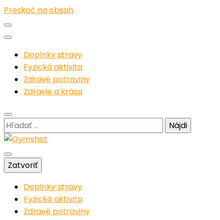
Preskoč na obsah
Doplnky stravy
Fyzická aktivita
Zdravé potraviny
Zdravie a krása
Hľadať:
Posilňovňa je môj život
Zatvoriť
Gymshot
Doplnky stravy
Fyzická aktivita
Zdravé potraviny