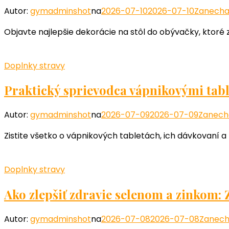
Autor:
gymadminshot
na
2026-07-10
2026-07-10
Zanecha
Objavte najlepšie dekorácie na stôl do obývačky, ktoré z
Doplnky stravy
Praktický sprievodca vápnikovými tab
Autor:
gymadminshot
na
2026-07-09
2026-07-09
Zanech
Zistite všetko o vápnikových tabletách, ich dávkovaní a
Doplnky stravy
Ako zlepšiť zdravie selenom a zinkom:
Autor:
gymadminshot
na
2026-07-08
2026-07-08
Zanech