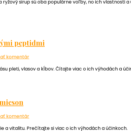
yžový sirup sú oba populárne voľby, no ich vlastnosti a 
vs.
ryžový
sirup
po
tréningu:
rýchlosť
ovými peptidmi
a
tolerancia
k
ať komentár
článku
u pleti, vlasov a kĺbov. Čítajte viac o ich výhodách a úč
Ako
zlepšiť
zdravie
a
krásu
Jamieson
s
kolagénovými
k
ať komentár
peptidmi
článku
a vitalitu. Prečítajte si viac o ich výhodách a účinkoch.
Ako