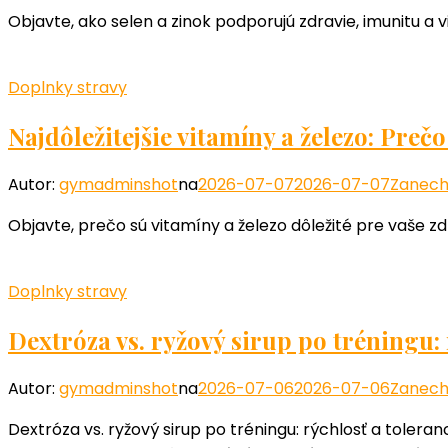
Objavte, ako selen a zinok podporujú zdravie, imunitu a vit
Doplnky stravy
Najdôležitejšie vitamíny a železo: Preč
Autor:
gymadminshot
na
2026-07-07
2026-07-07
Zanech
Objavte, prečo sú vitamíny a železo dôležité pre vaše zdr
Doplnky stravy
Dextróza vs. ryžový sirup po tréningu: 
Autor:
gymadminshot
na
2026-07-06
2026-07-06
Zanech
Dextróza vs. ryžový sirup po tréningu: rýchlosť a toler