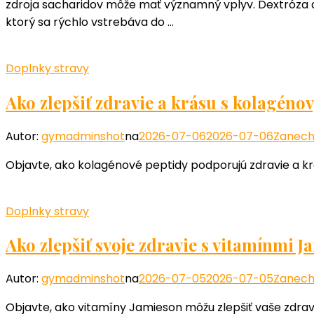
zdroja sacharidov môže mať významný vplyv. Dextróza a r
ktorý sa rýchlo vstrebáva do …
Doplnky stravy
Ako zlepšiť zdravie a krásu s kolagén
Autor:
gymadminshot
na
2026-07-06
2026-07-06
Zanech
Objavte, ako kolagénové peptidy podporujú zdravie a krás
Doplnky stravy
Ako zlepšiť svoje zdravie s vitamínmi 
Autor:
gymadminshot
na
2026-07-05
2026-07-05
Zanech
Objavte, ako vitamíny Jamieson môžu zlepšiť vaše zdravie 