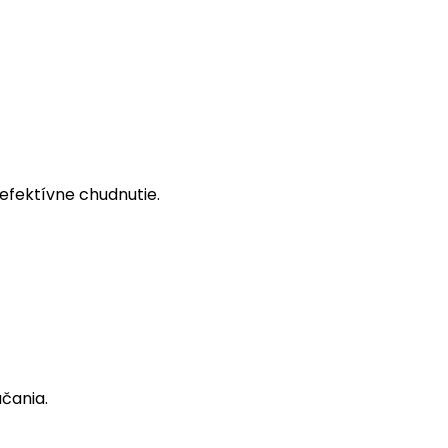
 efektívne chudnutie.
účania.