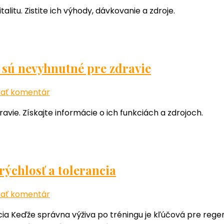
článku
alitu. Zistite ich výhody, dávkovanie a zdroje.
Ako
zlepšiť
zdravie
selenom
a
o sú nevyhnutné pre zdravie
zinkom:
Základné
k
ať komentár
výhody
článku
avie. Získajte informácie o ich funkciách a zdrojoch.
a
Najdôležitejšie
účinky
vitamíny
a
železo:
Prečo
rýchlosť a tolerancia
sú
nevyhnutné
k
ať komentár
pre
článku
ancia Keďže správna výživa po tréningu je kľúčová pre reg
zdravie
Dextróza