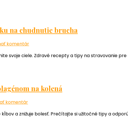
zlepšiť
svoje
zdravie
s
ičku na chudnutie brucha
vitamínmi
Jamieson
k
ať komentár
článku
ite svoje ciele. Zdravé recepty a tipy na stravovanie pre
Všetko,
čo
potrebujete
vedieť
o
kolagénom na kolená
jedálničku
na
k
ať komentár
chudnutie
článku
kĺbov a znižuje bolesť. Prečítajte si užitočné tipy a odpor
brucha
Ako
zlepšiť